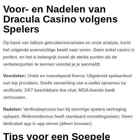
Voor- en Nadelen van
Dracula Casino volgens
Spelers
Op basis van talloze gebruikersrecensies en onze analyse, komt
het volgende evenwichtige beeld naar voren. Geen enkel casino is
perfect, en het is belangrijk zowel de sterke punten als de
verbeterpunten te kennen voordat je je aanmeldt.
Voordelen:
Uniek en meeslepend thema; Uitgebreid spelaanbod
van top providers; Snelle verwerking van e-wallet opnames na
verificatie; 24/7 beschikbare live chat; MGA-licentie biedt
vertrouwen.
Nadelen:
Verificatieproces kan bij sommige spelers vertraging
oplopen; Welkomstbonus heeft standaard omzettingseisen; Geen
dedicated app in app stores (alleen browser).
Tips voor een Soepele