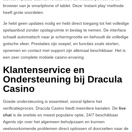
browser van je smartphone of tablet. Deze ‘instant play’ methode
heeft grote voordelen.
Je hebt geen updates nodig en hebt direct toegang tot het volledige
spelaanbod zonder opslagruimte in beslag te nemen. De interface
schaalt automatisch naar je schermgrootte en behoudt de volledige
gotische sfeer. Prestaties zijn soepel, en functies zoals storten,
opnemen en contact met support zijn allemaal beschikbaar. Het is
een zeer complete mobiele casino-ervaring.
Klantenservice en
Ondersteuning bij Dracula
Casino
Goede ondersteuning is essentieel, vooral tijdens het
verificatieproces. Dracula Casino biedt meerdere kanalen. De
live
chat
is de snelste en meest populaire optie, 24/7 beschikbaar.
Agents zijn over het algemeen behulpzaam en kunnen
veelvoorkomende problemen direct oplossen of doorzetten naar de