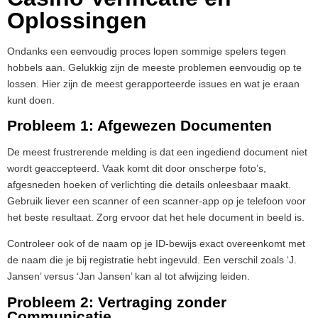
Oplossingen
Ondanks een eenvoudig proces lopen sommige spelers tegen
hobbels aan. Gelukkig zijn de meeste problemen eenvoudig op te
lossen. Hier zijn de meest gerapporteerde issues en wat je eraan
kunt doen.
Probleem 1: Afgewezen Documenten
De meest frustrerende melding is dat een ingediend document niet
wordt geaccepteerd. Vaak komt dit door onscherpe foto’s,
afgesneden hoeken of verlichting die details onleesbaar maakt.
Gebruik liever een scanner of een scanner-app op je telefoon voor
het beste resultaat. Zorg ervoor dat het hele document in beeld is.
Controleer ook of de naam op je ID-bewijs exact overeenkomt met
de naam die je bij registratie hebt ingevuld. Een verschil zoals ‘J.
Jansen’ versus ‘Jan Jansen’ kan al tot afwijzing leiden.
Probleem 2: Vertraging zonder
Communicatie