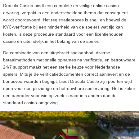
Dracula Casino biedt een complete en veilige online casino-
ervaring, verpakt in een onderscheidend thema dat consequent
wordt doorgevoerd. Het registratieproces is snel, en hoewel de
KYC-verificatie bij een minderheid van de spelers wat tijd kan
kosten, is deze procedure standaard voor een licentiehouden
casino en uiteindelijk in het belang van de speler.
De combinatie van een uitgebreid spelaanbod, diverse
betaalmethoden met snelle opnames na verificatie, en betrouwbare
24/7 support maakt het een sterke keuze voor Nederlandse
spelers. Mits je de verificatiedocumenten correct aanlevert en de
bonusvoorwaarden begrijpt, biedt Dracula Castle zijn poorten wijd
open voor een plezierige en betrouwbare spelervaring. Het is zeker
een aanrader voor wie op zoek is naar iets anders dan de
standaard casino-omgeving.